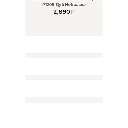
P1209 Дуб Небраска
2,890
₽
Kronotex Ламинат Robusto Aqua
P1210 Дуб чистый
2,890
₽
Kronotex Ламинат Robusto Aqua
P1211 Дуб Катания
2,890
₽
Kronotex Ламинат Robusto Aqua
P1202 Адак
2,890
₽