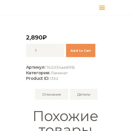
КАТАЛОГ
ДОСТАВКА
О БРЕНДЕ
2,890
₽
ГДЕ КУПИТЬ
Количество
Add to Cart
Kronotex
Ламинат
Robusto
Артикул:
742034ae891b
Aqua
Категория:
Ламинат
P1206
Product ID:
1352
Каштан
природный
Описание
Детали
Похожие
товары