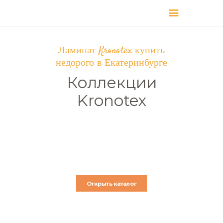
КАТАЛОГ
ДОСТАВКА
Ламинат Kronotex купить
недорого в Екатеринбурге
О БРЕНДЕ
ГДЕ КУПИТЬ
Коллекции
Kronotex
Открыть каталог