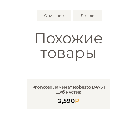
Сосна
Викинг
Описание
Детали
Похожие
товары
Kronotex Ламинат Robusto D4731
Дуб Рустик
2,590
₽