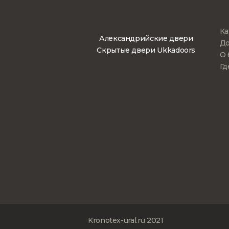
Ка
Александрийские двери
До
Скрытые двери Ukkadoors
О 
Гд
Kronotex-ural.ru 2021