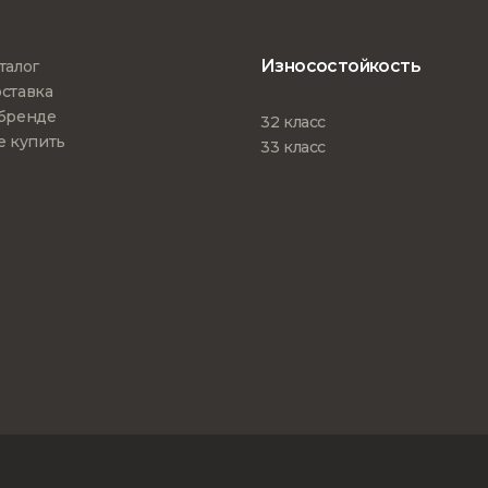
Износостойкость
талог
ставка
бренде
32 класс
е купить
33 класс