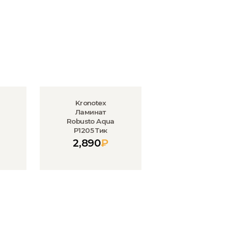
Kronotex
Ламинат
Robusto Aqua
P1205 Тик
2,890
₽