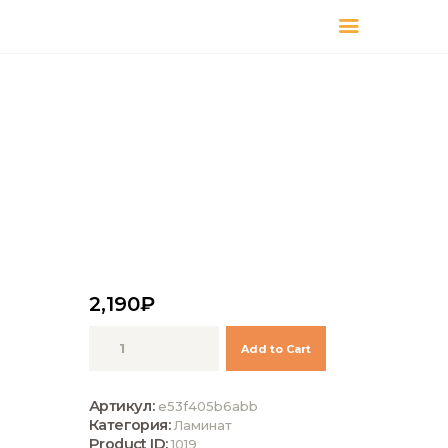
КАТАЛОГ
ДОСТАВКА
О БРЕНДЕ
ГДЕ КУПИТЬ
2,190
₽
Количество
Add to Cart
Kronotex
Ламинат
Robusto
Артикул:
e53f405b6abb
D4954
Категория:
Ламинат
Дуб
Product ID:
1019