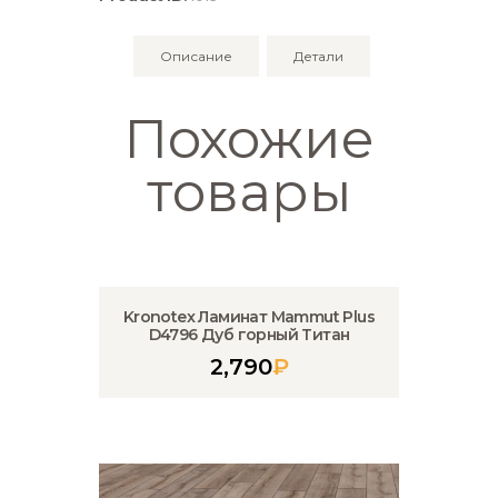
Премиум
Описание
Детали
Похожие
товары
Kronotex Ламинат Mammut Plus
D4796 Дуб горный Титан
2,790
₽