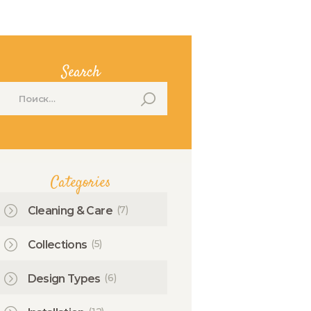
Search
айти:
Categories
(7)
Cleaning & Care
(5)
Collections
(6)
Design Types