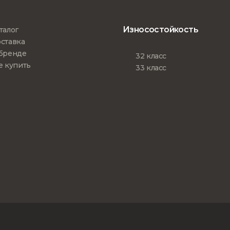
Износостойкость
талог
ставка
бренде
32 класс
е купить
33 класс