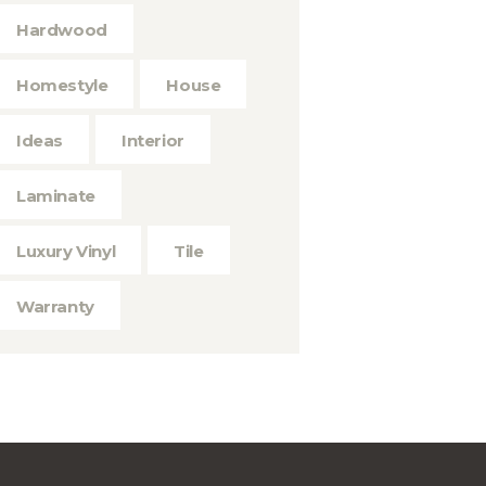
Hardwood
Homestyle
House
Ideas
Interior
Laminate
Luxury Vinyl
Tile
Warranty