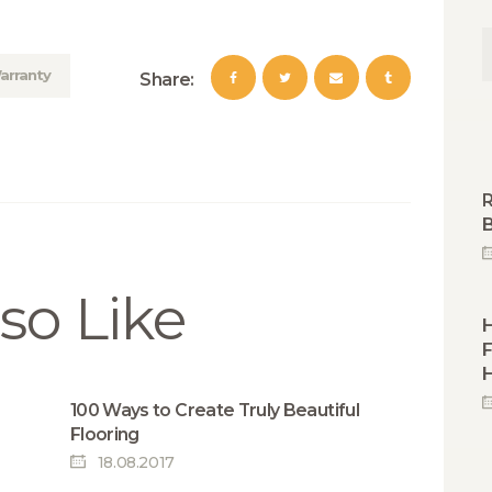
arranty
Share:
R
B
so Like
F
100 Ways to Create Truly Beautiful
Flooring
18.08.2017