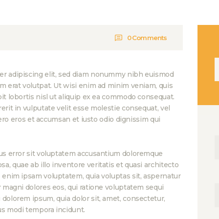
0
Comments
Н
er adipiscing elit, sed diam nonummy nibh euismod
am erat volutpat. Ut wisi enim ad minim veniam, quis
it lobortis nisl ut aliquip ex ea commodo consequat.
erit in vulputate velit esse molestie consequat, vel
 vero eros et accumsan et iusto odio dignissim qui
atus error sit voluptatem accusantium doloremque
, quae ab illo inventore veritatis et quasi architecto
o enim ipsam voluptatem, quia voluptas sit, aspernatur
r magni dolores eos, qui ratione voluptatem sequi
dolorem ipsum, quia dolor sit, amet, consectetur,
us modi tempora incidunt.