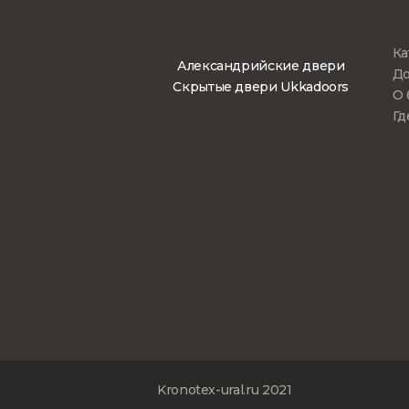
Ка
Александрийские двери
До
Скрытые двери Ukkadoors
О 
Гд
Kronotex-ural.ru 2021