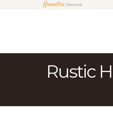
Kronotex
Ламинат
Rustic 