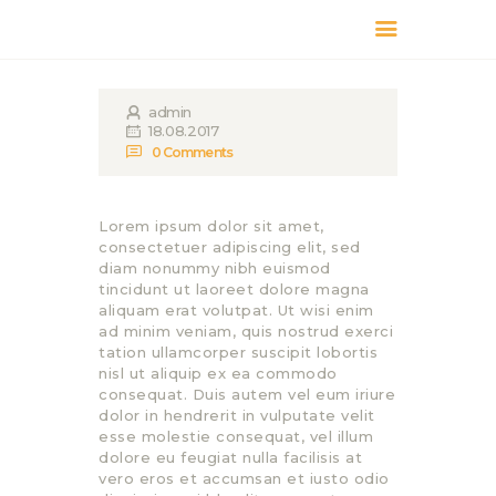
КАТАЛОГ
ДОСТАВКА
admin
18.08.2017
О БРЕНДЕ
0
Comments
ГДЕ КУПИТЬ
Lorem ipsum dolor sit amet,
consectetuer adipiscing elit, sed
diam nonummy nibh euismod
tincidunt ut laoreet dolore magna
aliquam erat volutpat. Ut wisi enim
ad minim veniam, quis nostrud exerci
tation ullamcorper suscipit lobortis
nisl ut aliquip ex ea commodo
consequat. Duis autem vel eum iriure
dolor in hendrerit in vulputate velit
esse molestie consequat, vel illum
dolore eu feugiat nulla facilisis at
vero eros et accumsan et iusto odio