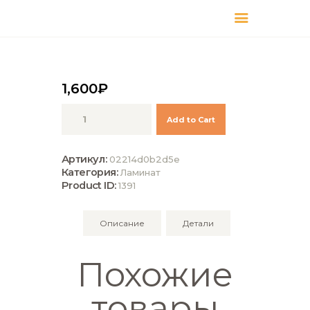
КАТАЛОГ
ДОСТАВКА
О БРЕНДЕ
1,600
₽
ГДЕ КУПИТЬ
Количество
Add to Cart
Kronotex
Ламинат
Exquisit
Артикул:
02214d0b2d5e
Plus
Категория:
Ламинат
D4164
Product ID:
1391
Дуб
деревенский
Описание
Детали
Похожие
товары