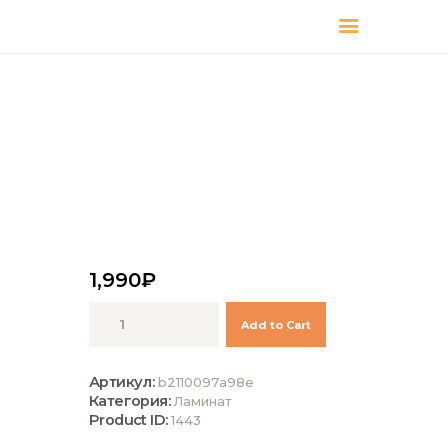
КАТАЛОГ
ДОСТАВКА
О БРЕНДЕ
ГДЕ КУПИТЬ
1,990
₽
Количество
Add to Cart
Kronotex
Ламинат
Exquisit
Артикул:
b2110097a98e
Plus
Категория:
Ламинат
D3662
Product ID:
1443
Дуб
Монтмело