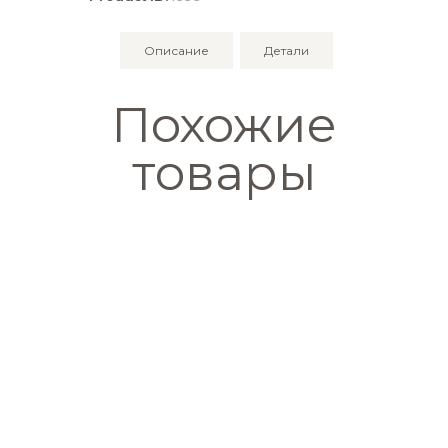
Стирлинг
Описание
Детали
Похожие
товары