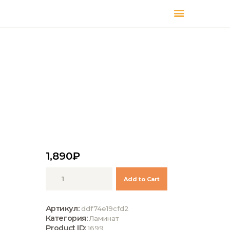
КАТАЛОГ
ДОСТАВКА
О БРЕНДЕ
ГДЕ КУПИТЬ
1,890
₽
Количество
Add to Cart
Kronotex
Ламинат
Exquisit
Артикул:
ddf74e19cfd2
D2804
Категория:
Ламинат
Дуб
Product ID:
1699