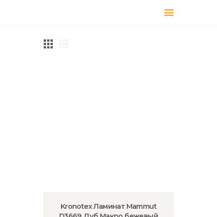
КАТАЛОГ
ДОСТАВКА
О БРЕНДЕ
ГДЕ КУПИТЬ
Kronotex Ламинат Mammut
D3669 Дуб Макро бежевый