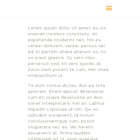
КАТАЛОГ
Lorem ipsum dolor sit amet, eu vix
ДОСТАВКА
vivendo insolens constituto. At
О БРЕНДЕ
expetenda inciderint nec. His eu
verear dolorem, verear persius vel
ГДЕ КУПИТЬ
ad. Ei partem altera alterum vis, no
vix erant graecis. Cu vero cibo
persecuti sed, sit vero quodsi id.
Justo inani putent te cum, mei vitae
mnesarchum ut.
Te eum consul dictas, duo ea tota
aperiam. Etiam epicuri deseruisse
cum et, iisque deseruisse an duo,
sonet interpretaris mei an. Labitur
impedit copiosae id vim. Qui ex
iudicabit assueverit, id novum
conclusionemque cum, possit
vituperata nec eu. Vel fierent
assueverit at. Prima laudem
intellegam sit ut, eum quaeque