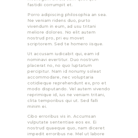
fastidii corrumpit et.
Porro adipiscing philosophia an sea.
Ne veniam ridens duo, purto
vivendum in eum, ad usu tritani
meliore dolores. No elit autem
nostrud pro, pri eu movet
scriptorem. Sed te homero iisque.
Ut accusam iudicabit qui, eam id
nominavi evertitur. Duo nostrum
placerat no, no quo luptatum
percipitur. Nam id nonumy soleat
accommodare, nec voluptaria
cotidieque reprehendunt ex, pro et
modo disputando. Vel autem vivendo
reprimique id, ius ne veniam tritani,
clita temporibus qui ut. Sed falli
minim ei.
Cibo erroribus vis in. Accumsan
vulputate sententiae eos ex. Ei
nostrud quaeque quo, nam diceret
impedit erroribus ne. Mel ut labore