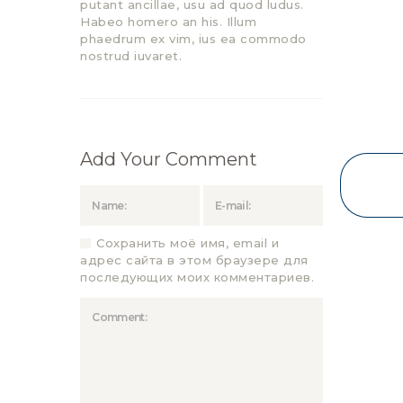
putant ancillae, usu ad quod ludus.
Habeo homero an his. Illum
phaedrum ex vim, ius ea commodo
nostrud iuvaret.
Add Your Comment
Сохранить моё имя, email и
адрес сайта в этом браузере для
последующих моих комментариев.