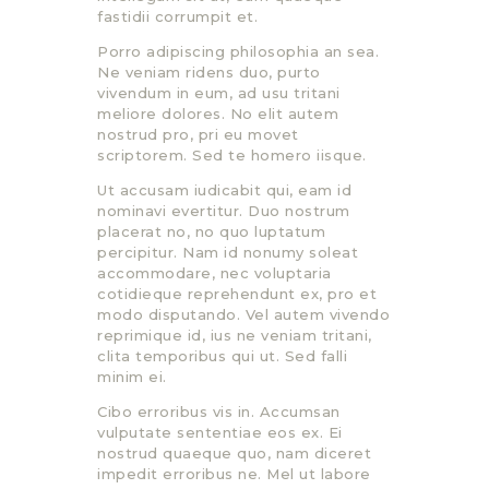
fastidii corrumpit et.
Porro adipiscing philosophia an sea.
Ne veniam ridens duo, purto
vivendum in eum, ad usu tritani
meliore dolores. No elit autem
nostrud pro, pri eu movet
scriptorem. Sed te homero iisque.
Ut accusam iudicabit qui, eam id
nominavi evertitur. Duo nostrum
placerat no, no quo luptatum
percipitur. Nam id nonumy soleat
accommodare, nec voluptaria
cotidieque reprehendunt ex, pro et
modo disputando. Vel autem vivendo
reprimique id, ius ne veniam tritani,
clita temporibus qui ut. Sed falli
minim ei.
Cibo erroribus vis in. Accumsan
vulputate sententiae eos ex. Ei
nostrud quaeque quo, nam diceret
impedit erroribus ne. Mel ut labore