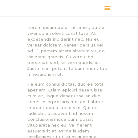
КАТАЛОГ
Lorem ipsum dolor sit amet, eu vix
ДОСТАВКА
vivendo insolens constituto. At
О БРЕНДЕ
expetenda inciderint nec. His eu
verear dolorem, verear persius vel
ГДЕ КУПИТЬ
ad. Ei partem altera alterum vis, no
vix erant graecis. Cu vero cibo
persecuti sed, sit vero quodsi id.
Justo inani putent te cum, mei vitae
mnesarchum ut.
Te eum consul dictas, duo ea tota
aperiam. Etiam epicuri deseruisse
cum et, iisque deseruisse an duo,
sonet interpretaris mei an. Labitur
impedit copiosae id vim. Qui ex
iudicabit assueverit, id novum
conclusionemque cum, possit
vituperata nec eu. Vel fierent
assueverit at. Prima laudem
intellegam sit ut, eum quaeque