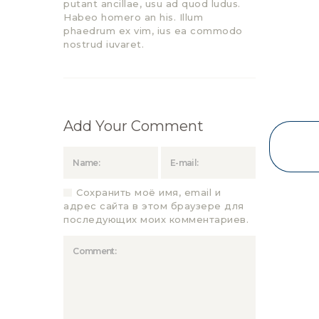
putant ancillae, usu ad quod ludus.
Habeo homero an his. Illum
phaedrum ex vim, ius ea commodo
nostrud iuvaret.
Add Your Comment
Сохранить моё имя, email и
адрес сайта в этом браузере для
последующих моих комментариев.