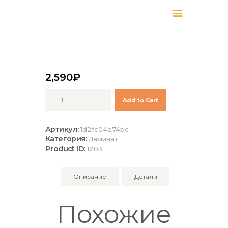
КАТАЛОГ
ДОСТАВКА
О БРЕНДЕ
2,590
₽
ГДЕ КУПИТЬ
Количество
Add to Cart
Kronotex
Ламинат
Robusto
Артикул:
1d2fc04e74bc
D3571
Категория:
Ламинат
Дуб
Product ID:
1203
Таймлесс
серый
Описание
Детали
Похожие