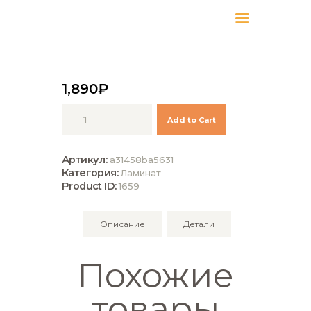
КАТАЛОГ
ДОСТАВКА
О БРЕНДЕ
1,890
₽
ГДЕ КУПИТЬ
Количество
Add to Cart
Kronotex
Ламинат
Exquisit
Артикул:
a31458ba5631
D3224
Категория:
Ламинат
Дуб
Product ID:
1659
Атлас
Натуральный
Описание
Детали
Похожие
товары