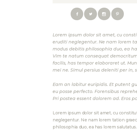
Lorem ipsum dolor sit amet, cu const
eruditi neglegentur. Ne nam lorem tati
modus debitis philosophia duo, ea ha
Vim te natum consequat democritum. Id
facilis, has tempor elaboraret ut. M
mei ne. Simul persius deleniti per in, s
Eam an labitur euripidis. Et putent g
eu posse perfecto. Forensibus repreh
Pri postea essent dolorem ad. Eros po
Lorem ipsum dolor sit amet, cu constitu
neglegentur. Ne nam lorem tation graecis
philosophia duo, ea has lorem salutatus.