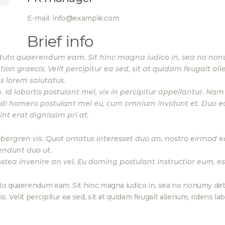
E-mail:
info@example.com
Brief info
ituto quaerendum eam. Sit hinc magna iudico in, sea no non
on graecis. Velit percipitur ea sed, sit at quidam feugait al
s lorem salutatus.
 lobortis postulant mel, vix in percipitur appellantur. Nam d
undi homero postulant mel eu, cum omnium invidunt et. Duo e
int erat dignissim pri at.
ubergren vis. Quot ornatus interesset duo an, nostro eirmod e
endunt duo ut.
stea invenire an vel. Eu doming postulant instructior eum, est
to quaerendum eam. Sit hinc magna iudico in, sea no nonumy detra
. Velit percipitur ea sed, sit at quidam feugait alienum, ridens l