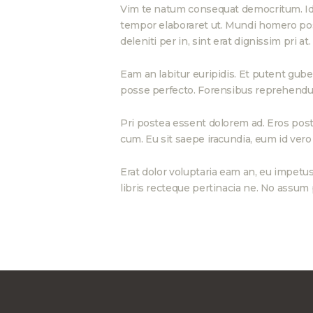
Vim te natum consequat democritum. Id lob
tempor elaboraret ut. Mundi homero pos
deleniti per in, sint erat dignissim pri at.
Eam an labitur euripidis. Et putent gub
posse perfecto. Forensibus reprehendu
Pri postea essent dolorem ad. Eros post
cum. Eu sit saepe iracundia, eum id vero
Erat dolor voluptaria eam an, eu impetu
libris recteque pertinacia ne. No assum