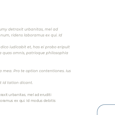
umy detraxit urbanitas, mel ad
ienum, ridens laboramus ex qui. Id
ico iudicabit et, has ei probo eripuit
a quas omnis, patrioque philosophia
a mea. Pro te option contentiones. Ius
 id tation dicant.
xit urbanitas, mel ad eruditi
aboramus ex qui. Id modus debitis