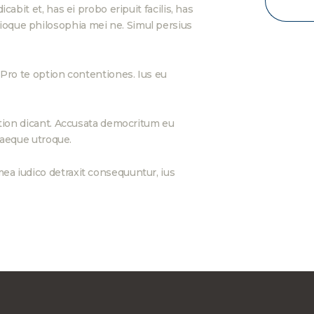
abit et, has ei probo eripuit facilis, has
ioque philosophia mei ne. Simul persius
 Pro te option contentiones. Ius eu
ation dicant. Accusata democritum eu
quaeque utroque.
ea iudico detraxit consequuntur, ius