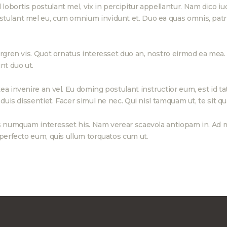
ortis postulant mel, vix in percipitur appellantur. Nam dico iudic
tulant mel eu, cum omnium invidunt et. Duo ea quas omnis, patr
ergren vis. Quot ornatus interesset duo an, nostro eirmod ea mea.
nt duo ut.
ea invenire an vel. Eu doming postulant instructior eum, est id t
 duis dissentiet. Facer simul ne nec. Qui nisl tamquam ut, te sit 
s numquam interesset his. Nam verear scaevola antiopam in. Ad m
 perfecto eum, quis ullum torquatos cum ut.