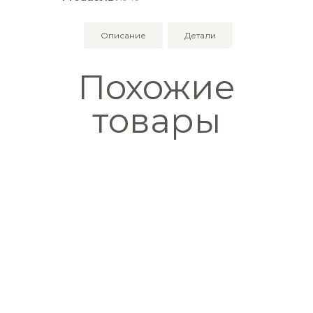
Лофт
серый
Описание
Детали
Похожие
товары